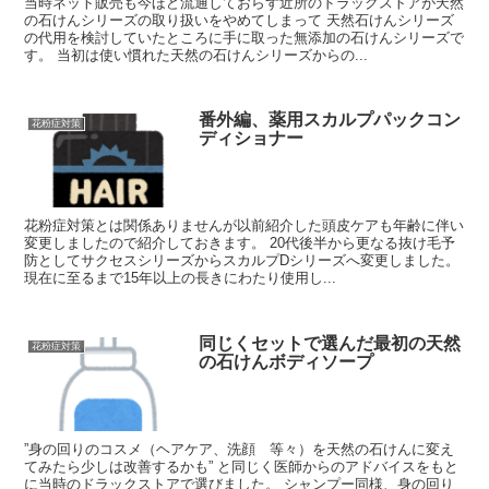
当時ネット販売も今ほど流通しておらず近所のドラックストアが天然
の石けんシリーズの取り扱いをやめてしまって 天然石けんシリーズ
の代用を検討していたところに手に取った無添加の石けんシリーズで
す。 当初は使い慣れた天然の石けんシリーズからの...
番外編、薬用スカルプパックコン
花粉症対策
ディショナー
花粉症対策とは関係ありませんが以前紹介した頭皮ケアも年齢に伴い
変更しましたので紹介しておきます。 20代後半から更なる抜け毛予
防としてサクセスシリーズからスカルプDシリーズへ変更しました。
現在に至るまで15年以上の長きにわたり使用し...
同じくセットで選んだ最初の天然
花粉症対策
の石けんボディソープ
”身の回りのコスメ（ヘアケア、洗顔 等々）を天然の石けんに変え
てみたら少しは改善するかも” と同じく医師からのアドバイスをもと
に当時のドラックストアで選びました。 シャンプー同様、身の回り